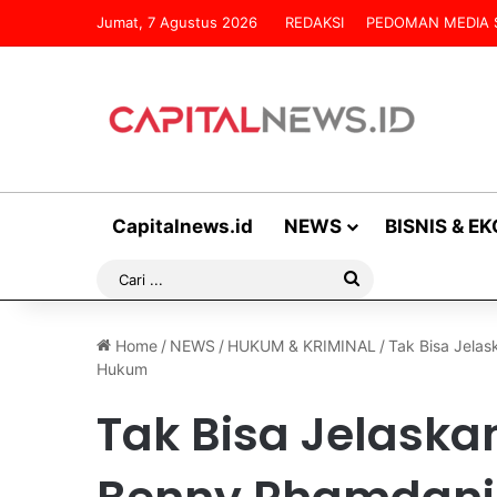
Jumat, 7 Agustus 2026
REDAKSI
PEDOMAN MEDIA 
Capitalnews.id
NEWS
BISNIS & E
Cari
...
Home
/
NEWS
/
HUKUM & KRIMINAL
/
Tak Bisa Jela
Hukum
Tak Bisa Jelaskan