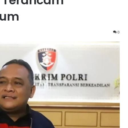
 Terancam
kum
0