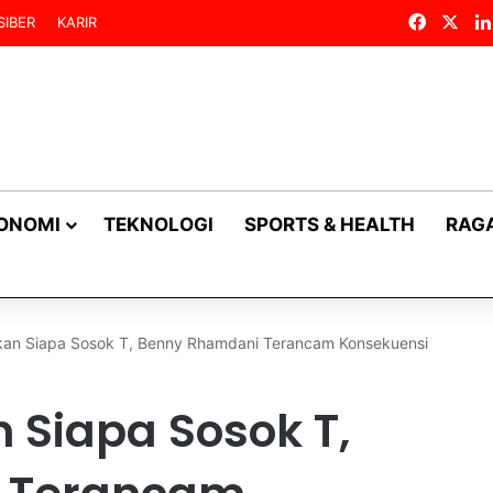
Facebo
X
SIBER
KARIR
KONOMI
TEKNOLOGI
SPORTS & HEALTH
RAG
skan Siapa Sosok T, Benny Rhamdani Terancam Konsekuensi
 Siapa Sosok T,