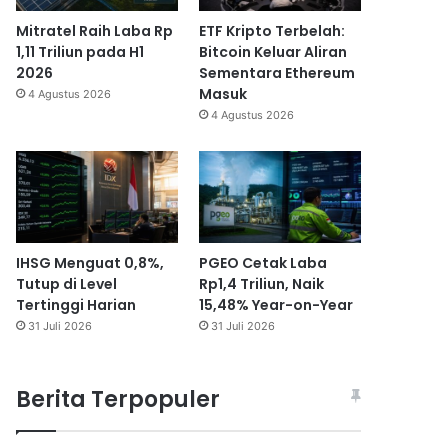
Mitratel Raih Laba Rp
ETF Kripto Terbelah:
1,11 Triliun pada H1
Bitcoin Keluar Aliran
2026
Sementara Ethereum
Masuk
4 Agustus 2026
4 Agustus 2026
IHSG Menguat 0,8%,
PGEO Cetak Laba
Tutup di Level
Rp1,4 Triliun, Naik
Tertinggi Harian
15,48% Year-on-Year
31 Juli 2026
31 Juli 2026
Berita Terpopuler