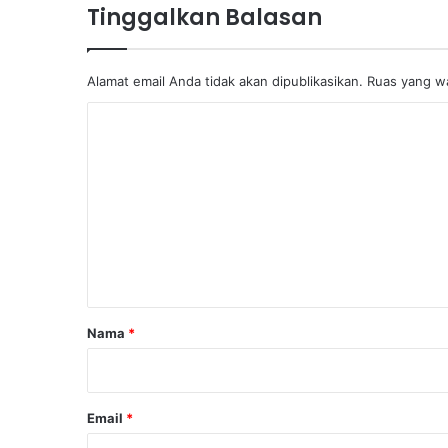
Tinggalkan Balasan
Alamat email Anda tidak akan dipublikasikan.
Ruas yang wa
K
o
m
e
n
t
a
r
Nama
*
*
Email
*