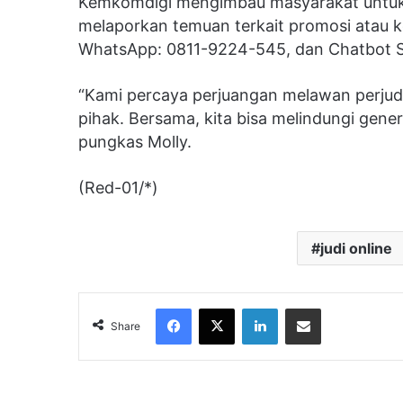
Kemkomdigi mengimbau masyarakat untuk le
melaporkan temuan terkait promosi atau k
WhatsApp: 0811-9224-545, dan Chatbot St
“Kami percaya perjuangan melawan perjud
pihak. Bersama, kita bisa melindungi gene
pungkas Molly.
(Red-01/*)
judi online
Facebook
X
LinkedIn
Share via Email
Share