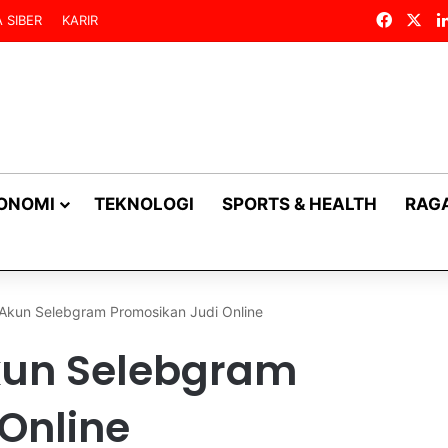
Facebo
X
 SIBER
KARIR
KONOMI
TEKNOLOGI
SPORTS & HEALTH
RAG
 Akun Selebgram Promosikan Judi Online
Akun Selebgram
Online