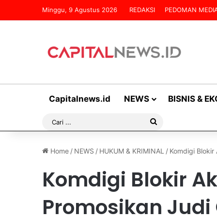
Minggu, 9 Agustus 2026
REDAKSI
PEDOMAN MEDIA
Capitalnews.id
NEWS
BISNIS & E
Cari
...
Home
/
NEWS
/
HUKUM & KRIMINAL
/
Komdigi Blokir
Komdigi Blokir 
Promosikan Judi 