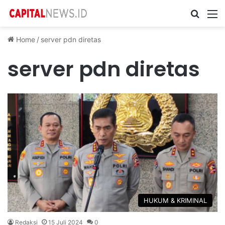
Cari ...
M
Home
/
server pdn diretas
server pdn diretas
HUKUM & KRIMINAL
Redaksi
15 Juli 2024
0