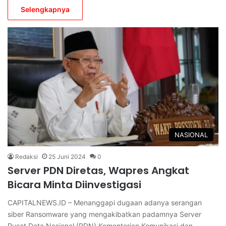
Selengkapnya
NASIONAL
Redaksi
25 Juni 2024
0
Server PDN Diretas, Wapres Angkat
Bicara Minta Diinvestigasi
CAPITALNEWS.ID – Menanggapi dugaan adanya serangan
siber Ransomware yang mengakibatkan padamnya Server
Pusat Data Nasional (PDN) Kementerian Komunikasi dan