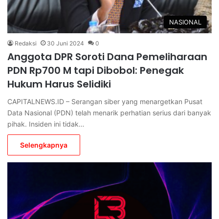
NASIONAL
Redaksi
30 Juni 2024
0
Anggota DPR Soroti Dana Pemeliharaan
PDN Rp700 M tapi Dibobol: Penegak
Hukum Harus Selidiki
CAPITALNEWS.ID – Serangan siber yang menargetkan Pusat
Data Nasional (PDN) telah menarik perhatian serius dari banyak
pihak. Insiden ini tidak…
Selengkapnya