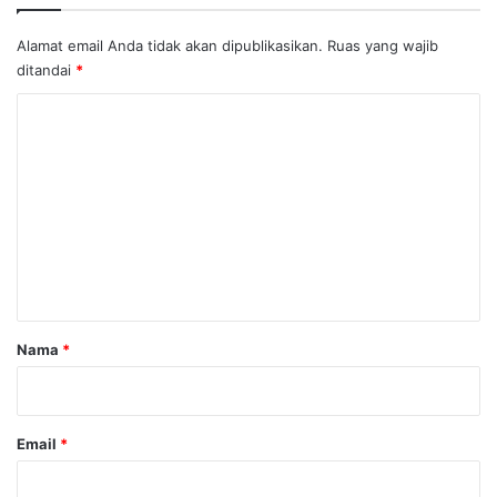
Alamat email Anda tidak akan dipublikasikan.
Ruas yang wajib
ditandai
*
K
o
m
e
n
t
a
r
Nama
*
*
Email
*