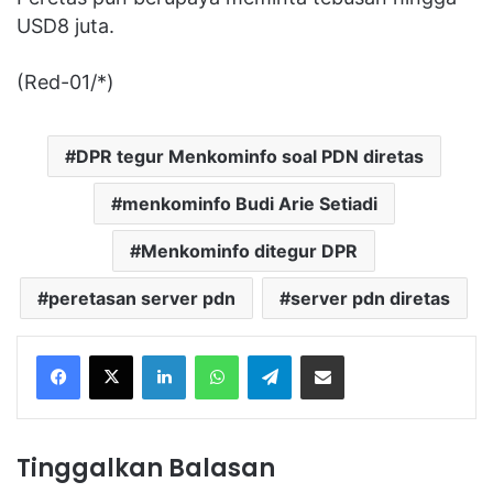
USD8 juta.
(Red-01/*)
DPR tegur Menkominfo soal PDN diretas
menkominfo Budi Arie Setiadi
Menkominfo ditegur DPR
peretasan server pdn
server pdn diretas
Facebook
X
LinkedIn
WhatsApp
Telegram
Share via Email
Tinggalkan Balasan