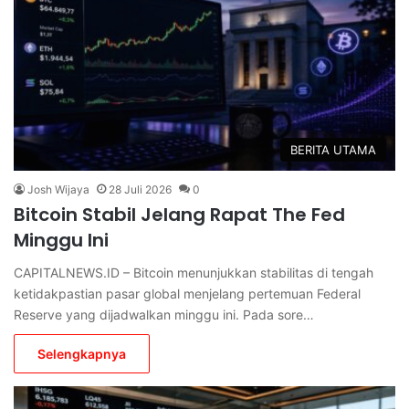
BERITA UTAMA
Josh Wijaya
28 Juli 2026
0
Bitcoin Stabil Jelang Rapat The Fed
Minggu Ini
CAPITALNEWS.ID – Bitcoin menunjukkan stabilitas di tengah
ketidakpastian pasar global menjelang pertemuan Federal
Reserve yang dijadwalkan minggu ini. Pada sore…
Selengkapnya