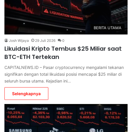
BERITA UTAMA
Josh Wijaya
29 Juli 2026
0
Likuidasi Kripto Tembus $25 Miliar saat
BTC-ETH Tertekan
CAPITALNEWS.ID – Pasar cryptocurrency mengalami tekanan
signifikan dengan total likuidasi posisi mencapai $25 miliar di
seluruh bursa utama. Kejadian ini…
Selengkapnya