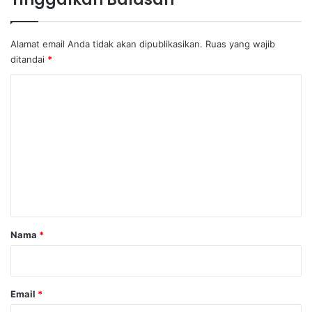
Alamat email Anda tidak akan dipublikasikan.
Ruas yang wajib
ditandai
*
K
o
m
e
n
t
a
r
Nama
*
*
Email
*