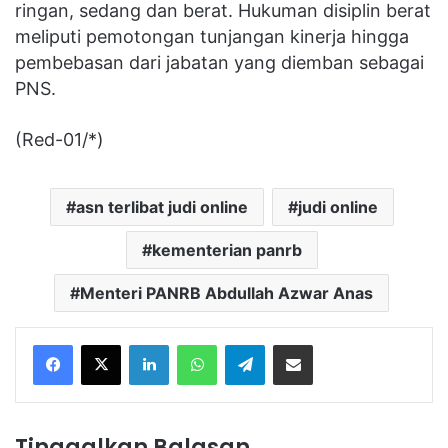
ringan, sedang dan berat. Hukuman disiplin berat
meliputi pemotongan tunjangan kinerja hingga
pembebasan dari jabatan yang diemban sebagai
PNS.
(Red-01/*)
asn terlibat judi online
judi online
kementerian panrb
Menteri PANRB Abdullah Azwar Anas
Facebook
X
LinkedIn
WhatsApp
Telegram
Share via Email
Tinggalkan Balasan