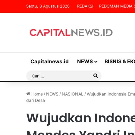
Sabtu, 8 Agustus 2026
REDAKSI
PEDOMAN MEDIA S
Capitalnews.id
NEWS
BISNIS & E
Cari
...
Home
/
NEWS
/
NASIONAL
/
Wujudkan Indonesia Em
dari Desa
Wujudkan Indone