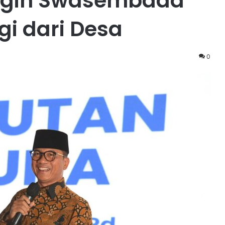
Ingin Swasembada
i dari Desa
0