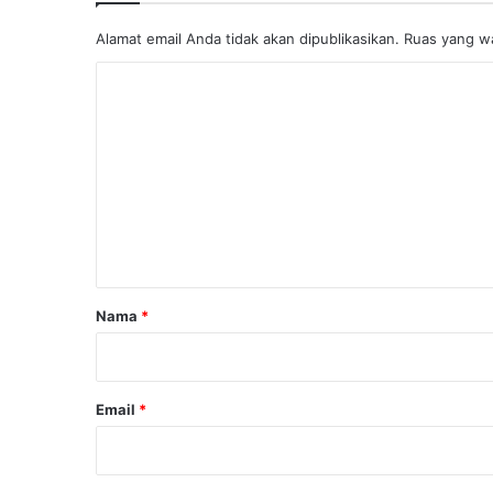
Alamat email Anda tidak akan dipublikasikan.
Ruas yang wa
K
o
m
e
n
t
a
r
Nama
*
*
Email
*