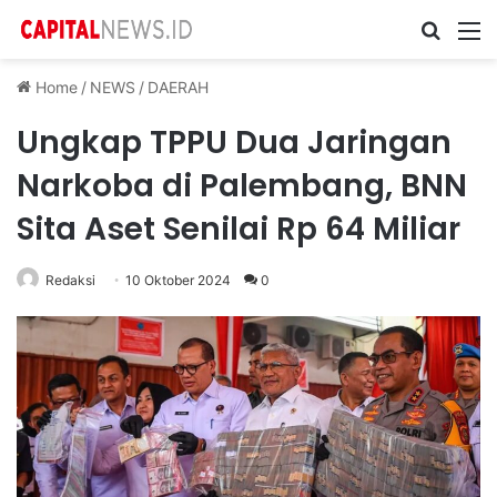
Cari ...
M
Home
/
NEWS
/
DAERAH
Ungkap TPPU Dua Jaringan
Narkoba di Palembang, BNN
Sita Aset Senilai Rp 64 Miliar
Redaksi
10 Oktober 2024
0