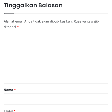
Tinggalkan Balasan
Alamat email Anda tidak akan dipublikasikan.
Ruas yang wajib
ditandai
*
K
o
m
e
n
t
a
r
Nama
*
*
Email
*