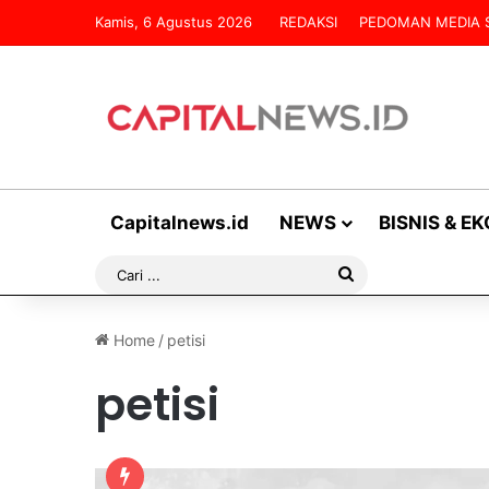
Kamis, 6 Agustus 2026
REDAKSI
PEDOMAN MEDIA S
Capitalnews.id
NEWS
BISNIS & E
Cari
...
Home
/
petisi
petisi