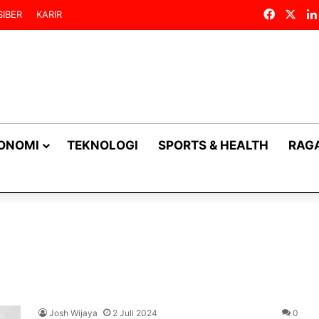
Facebo
X
IBER
KARIR
KONOMI
TEKNOLOGI
SPORTS & HEALTH
RAG
Josh Wijaya
2 Juli 2024
0