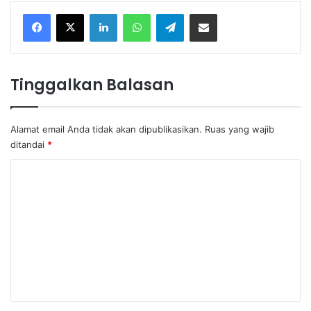
Facebook
X
LinkedIn
WhatsApp
Telegram
Share via Email
Tinggalkan Balasan
Alamat email Anda tidak akan dipublikasikan.
Ruas yang wajib
ditandai
*
K
o
m
e
n
t
a