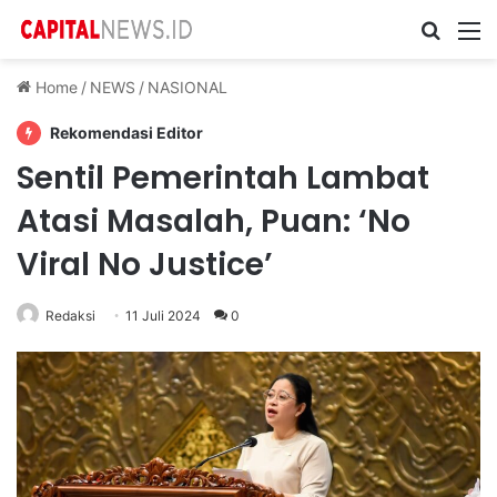
Cari ...
M
Home
/
NEWS
/
NASIONAL
Rekomendasi Editor
Sentil Pemerintah Lambat
Atasi Masalah, Puan: ‘No
Viral No Justice’
Redaksi
11 Juli 2024
0