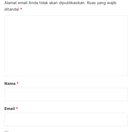
Alamat email Anda tidak akan dipublikasikan.
Ruas yang wajib
ditandai
*
K
o
m
e
n
t
a
r
Nama
*
*
Email
*