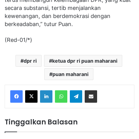
secara substansi, tertib menjalankan
kewenangan, dan berdemokrasi dengan
berkeadaban,” tutur Puan.
(Red-01/*)
dpr ri
ketua dpr ri puan maharani
puan maharani
Facebook
X
LinkedIn
WhatsApp
Telegram
Share via Email
Tinggalkan Balasan