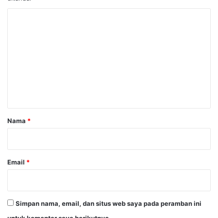
K
o
m
e
n
t
a
r
Nama
*
*
Email
*
Simpan nama, email, dan situs web saya pada peramban ini
untuk komentar saya berikutnya.