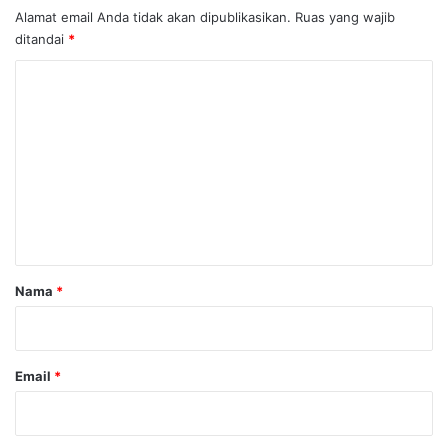
Alamat email Anda tidak akan dipublikasikan.
Ruas yang wajib
ditandai
*
K
o
m
e
n
t
a
r
Nama
*
*
Email
*