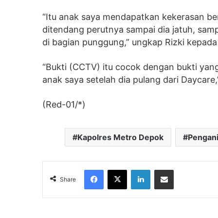
“Itu anak saya mendapatkan kekerasan ber
ditendang perutnya sampai dia jatuh, sampa
di bagian punggung,” ungkap Rizki kepada
“Bukti (CCTV) itu cocok dengan bukti yan
anak saya setelah dia pulang dari Daycare
(Red-01/*)
Kapolres Metro Depok
Pengani
Facebook
X
LinkedIn
Share via Email
Share