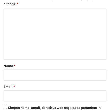
ditandai
*
K
o
m
e
n
t
a
r
Nama
*
*
Email
*
Simpan nama, email, dan situs web saya pada peramban ini