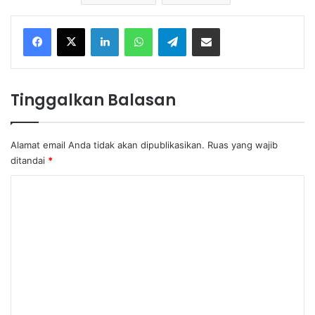
Facebook
X
LinkedIn
WhatsApp
Telegram
Share via Email
Tinggalkan Balasan
Alamat email Anda tidak akan dipublikasikan.
Ruas yang wajib
ditandai
*
K
o
m
e
n
t
a