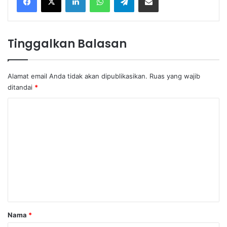
Tinggalkan Balasan
Alamat email Anda tidak akan dipublikasikan.
Ruas yang wajib
ditandai
*
K
o
m
e
n
t
a
r
Nama
*
*