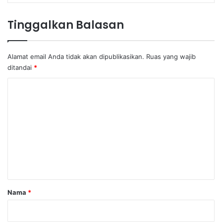
Tinggalkan Balasan
Alamat email Anda tidak akan dipublikasikan.
Ruas yang wajib
ditandai
*
K
o
m
e
n
t
a
r
Nama
*
*