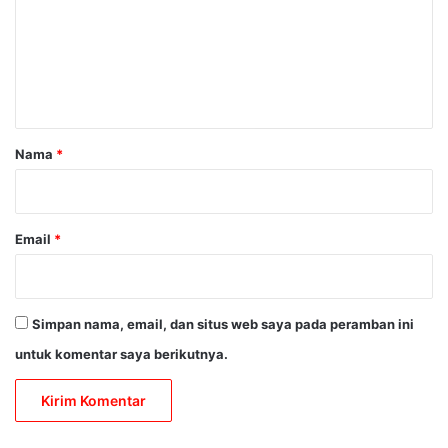
e
n
t
a
r
Nama
*
*
Email
*
Simpan nama, email, dan situs web saya pada peramban ini
untuk komentar saya berikutnya.