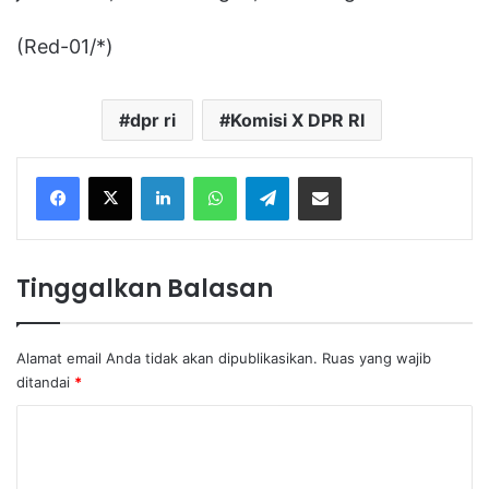
(Red-01/*)
dpr ri
Komisi X DPR RI
Facebook
X
LinkedIn
WhatsApp
Telegram
Share via Email
Tinggalkan Balasan
Alamat email Anda tidak akan dipublikasikan.
Ruas yang wajib
ditandai
*
K
o
m