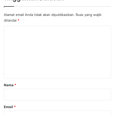
Alamat email Anda tidak akan dipublikasikan.
Ruas yang wajib
ditandai
*
K
o
m
e
n
t
a
r
Nama
*
*
Email
*