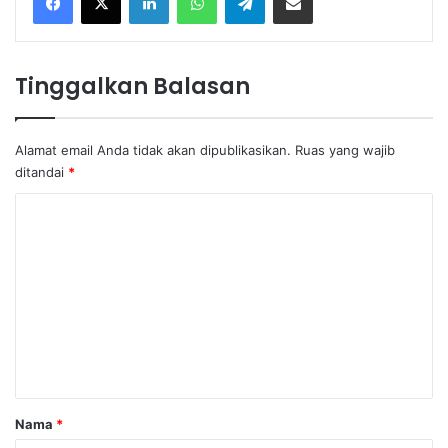
Tinggalkan Balasan
Alamat email Anda tidak akan dipublikasikan.
Ruas yang wajib
ditandai
*
K
o
m
e
n
t
a
r
Nama
*
*