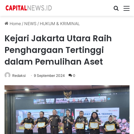
Cari ...
M
Home
/
NEWS
/
HUKUM & KRIMINAL
Kejari Jakarta Utara Raih
Penghargaan Tertinggi
dalam Pemulihan Aset
Redaksi
9 September 2024
0