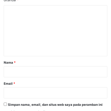
K
o
m
e
n
t
a
r
Nama
*
*
Email
*
Simpan nama, email, dan situs web saya pada peramban ini