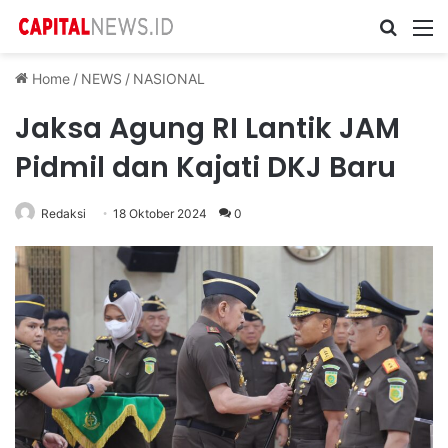
Cari ...
M
Home
/
NEWS
/
NASIONAL
Jaksa Agung RI Lantik JAM
Pidmil dan Kajati DKJ Baru
Redaksi
18 Oktober 2024
0