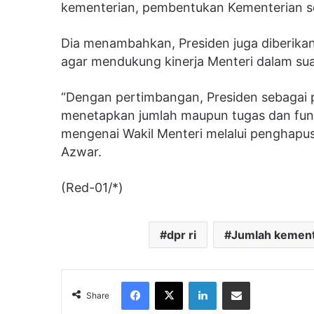
kementerian, pembentukan Kementerian se
Dia menambahkan, Presiden juga diberika
agar mendukung kinerja Menteri dalam su
“Dengan pertimbangan, Presiden sebagai
menetapkan jumlah maupun tugas dan fun
mengenai Wakil Menteri melalui penghapus
Azwar.
(Red-01/*)
dpr ri
Jumlah kement
Facebook
X
LinkedIn
Share via Email
Share