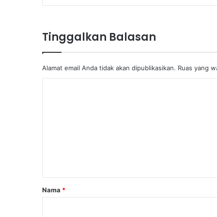
Tinggalkan Balasan
Alamat email Anda tidak akan dipublikasikan.
Ruas yang wa
K
o
m
e
n
t
a
r
Nama
*
*