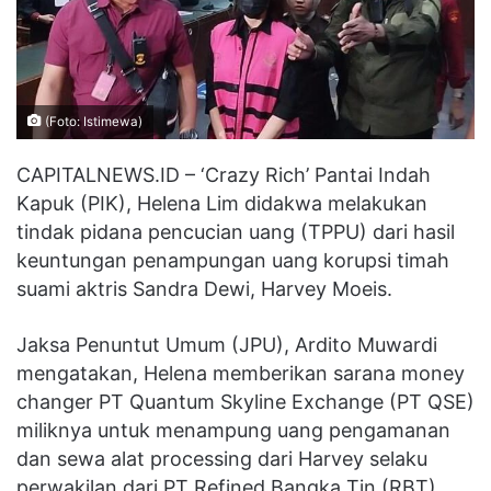
(Foto: Istimewa)
CAPITALNEWS.ID – ‘Crazy Rich’ Pantai Indah
Kapuk (PIK), Helena Lim didakwa melakukan
tindak pidana pencucian uang (TPPU) dari hasil
keuntungan penampungan uang korupsi timah
suami aktris Sandra Dewi, Harvey Moeis.
Jaksa Penuntut Umum (JPU), Ardito Muwardi
mengatakan, Helena memberikan sarana money
changer PT Quantum Skyline Exchange (PT QSE)
miliknya untuk menampung uang pengamanan
dan sewa alat processing dari Harvey selaku
perwakilan dari PT Refined Bangka Tin (RBT).