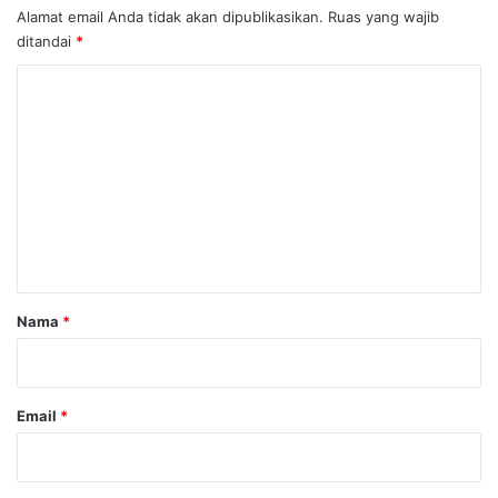
Alamat email Anda tidak akan dipublikasikan.
Ruas yang wajib
ditandai
*
K
o
m
e
n
t
a
r
Nama
*
*
Email
*