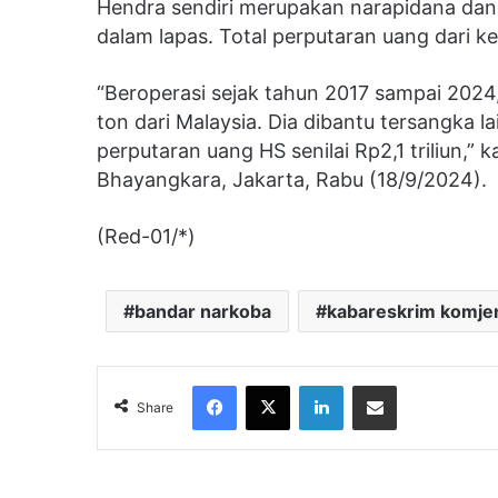
Hendra sendiri merupakan narapidana dan 
dalam lapas. Total perputaran uang dari k
“Beroperasi sejak tahun 2017 sampai 2024
ton dari Malaysia. Dia dibantu tersangka la
perputaran uang HS senilai Rp2,1 triliun,”
Bhayangkara, Jakarta, Rabu (18/9/2024).
(Red-01/*)
bandar narkoba
kabareskrim komje
Facebook
X
LinkedIn
Share via Email
Share