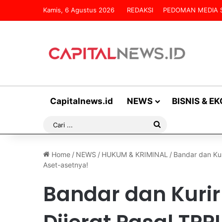
Kamis, 6 Agustus 2026
REDAKSI
PEDOMAN MEDIA S
Capitalnews.id
NEWS
BISNIS & E
Cari
...
Home
/
NEWS
/
HUKUM & KRIMINAL
/
Bandar dan Kur
Aset-asetnya!
Bandar dan Kuri