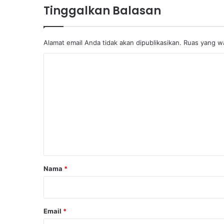
Tinggalkan Balasan
Alamat email Anda tidak akan dipublikasikan.
Ruas yang wa
K
o
m
e
n
t
a
r
Nama
*
*
Email
*