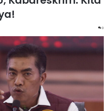
U, Kabareskrim: Kita
ya!
0