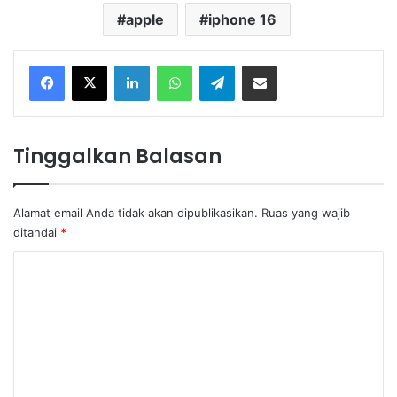
apple
iphone 16
Facebook
X
LinkedIn
WhatsApp
Telegram
Share via Email
Tinggalkan Balasan
Alamat email Anda tidak akan dipublikasikan.
Ruas yang wajib
ditandai
*
K
o
m
e
n
t