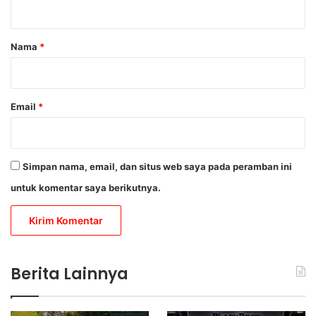
a
r
Nama
*
*
Email
*
Simpan nama, email, dan situs web saya pada peramban ini
untuk komentar saya berikutnya.
Berita Lainnya