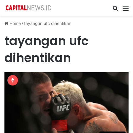
Cari ...
M
Home
/
tayangan ufc dihentikan
tayangan ufc
dihentikan