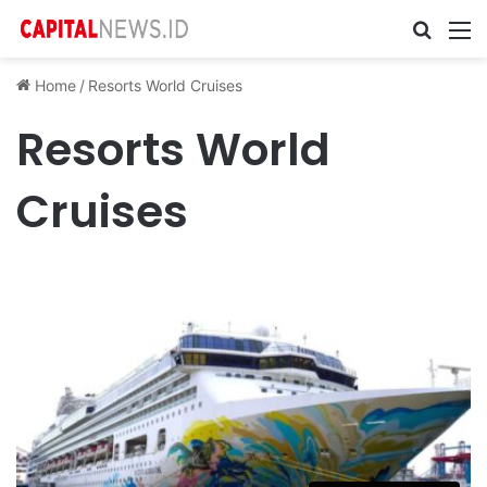
Cari ...
M
Home
/
Resorts World Cruises
Resorts World
Cruises