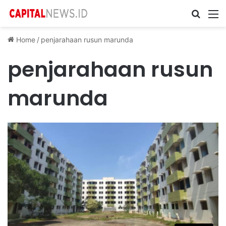
Cari ...
M
Home
/
penjarahaan rusun marunda
penjarahaan rusun
marunda