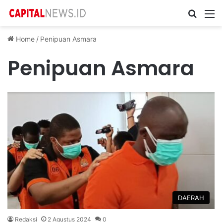
Cari ...
M
Home
/
Penipuan Asmara
Penipuan Asmara
DAERAH
Redaksi
2 Agustus 2024
0