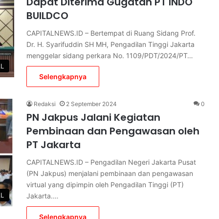
Dapat Diterima Gugatan PT INDO
BUILDCO
CAPITALNEWS.ID – Bertempat di Ruang Sidang Prof.
Dr. H. Syarifuddin SH MH, Pengadilan Tinggi Jakarta
menggelar sidang perkara No. 1109/PDT/2024/PT…
AL
Selengkapnya
Redaksi
2 September 2024
0
PN Jakpus Jalani Kegiatan
Pembinaan dan Pengawasan oleh
PT Jakarta
CAPITALNEWS.ID – Pengadilan Negeri Jakarta Pusat
(PN Jakpus) menjalani pembinaan dan pengawasan
virtual yang dipimpin oleh Pengadilan Tinggi (PT)
AL
Jakarta.…
Selengkapnya