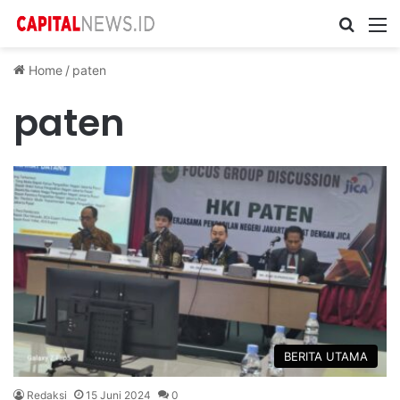
Cari ...
M
Home
/
paten
paten
BERITA UTAMA
Redaksi
15 Juni 2024
0