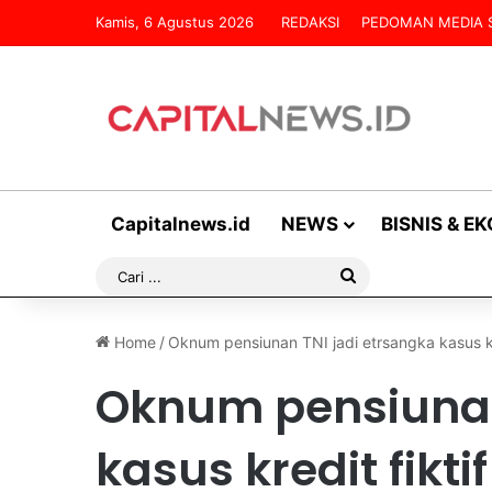
Kamis, 6 Agustus 2026
REDAKSI
PEDOMAN MEDIA S
Capitalnews.id
NEWS
BISNIS & E
Cari
...
Home
/
Oknum pensiunan TNI jadi etrsangka kasus kre
Oknum pensiunan
kasus kredit fiktif