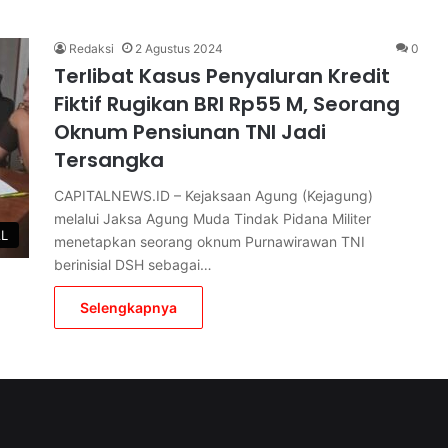
Redaksi
2 Agustus 2024
0
Terlibat Kasus Penyaluran Kredit
Fiktif Rugikan BRI Rp55 M, Seorang
Oknum Pensiunan TNI Jadi
Tersangka
CAPITALNEWS.ID – Kejaksaan Agung (Kejagung)
melalui Jaksa Agung Muda Tindak Pidana Militer
AL
menetapkan seorang oknum Purnawirawan TNI
berinisial DSH sebagai…
Selengkapnya