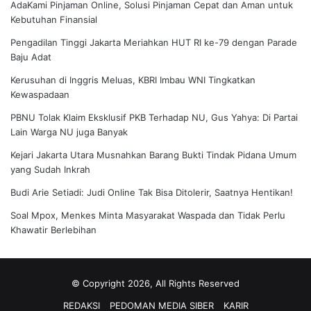
AdaKami Pinjaman Online, Solusi Pinjaman Cepat dan Aman untuk
Kebutuhan Finansial
Pengadilan Tinggi Jakarta Meriahkan HUT RI ke-79 dengan Parade
Baju Adat
Kerusuhan di Inggris Meluas, KBRI Imbau WNI Tingkatkan
Kewaspadaan
PBNU Tolak Klaim Eksklusif PKB Terhadap NU, Gus Yahya: Di Partai
Lain Warga NU juga Banyak
Kejari Jakarta Utara Musnahkan Barang Bukti Tindak Pidana Umum
yang Sudah Inkrah
Budi Arie Setiadi: Judi Online Tak Bisa Ditolerir, Saatnya Hentikan!
Soal Mpox, Menkes Minta Masyarakat Waspada dan Tidak Perlu
Khawatir Berlebihan
© Copyright 2026, All Rights Reserved
REDAKSI
PEDOMAN MEDIA SIBER
KARIR