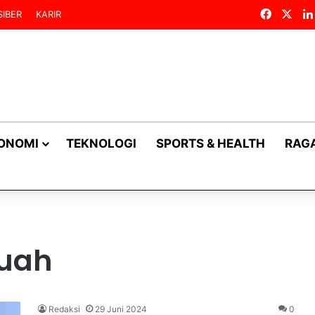
Facebo
X
IBER
KARIR
KONOMI
TEKNOLOGI
SPORTS & HEALTH
RAG
suah
Redaksi
29 Juni 2024
0