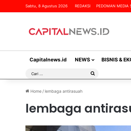
Sabtu, 8 Agustus 2026
REDAKSI
PEDOMAN MEDIA S
Capitalnews.id
NEWS
BISNIS & E
Cari
...
Home
/
lembaga antirasuah
lembaga antira