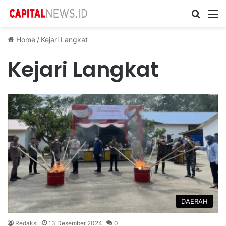
Cari ...
M
Home
/
Kejari Langkat
Kejari Langkat
DAERAH
Redaksi
13 Desember 2024
0