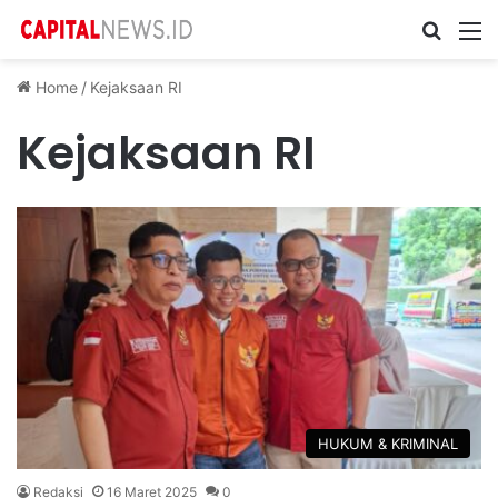
Cari ...
M
Home
/
Kejaksaan RI
Kejaksaan RI
HUKUM & KRIMINAL
Redaksi
16 Maret 2025
0