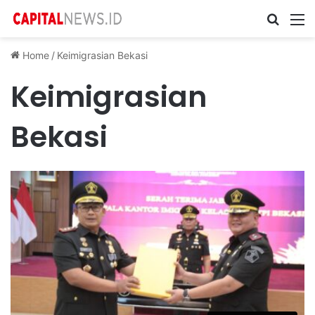
Cari ...
M
Home
/
Keimigrasian Bekasi
Keimigrasian
Bekasi