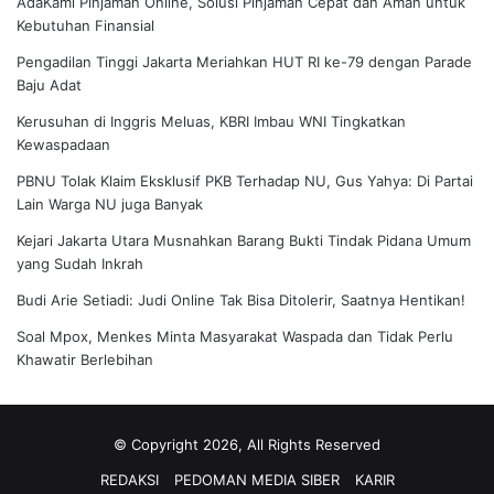
AdaKami Pinjaman Online, Solusi Pinjaman Cepat dan Aman untuk
Kebutuhan Finansial
Pengadilan Tinggi Jakarta Meriahkan HUT RI ke-79 dengan Parade
Baju Adat
Kerusuhan di Inggris Meluas, KBRI Imbau WNI Tingkatkan
Kewaspadaan
PBNU Tolak Klaim Eksklusif PKB Terhadap NU, Gus Yahya: Di Partai
Lain Warga NU juga Banyak
Kejari Jakarta Utara Musnahkan Barang Bukti Tindak Pidana Umum
yang Sudah Inkrah
Budi Arie Setiadi: Judi Online Tak Bisa Ditolerir, Saatnya Hentikan!
Soal Mpox, Menkes Minta Masyarakat Waspada dan Tidak Perlu
Khawatir Berlebihan
© Copyright 2026, All Rights Reserved
REDAKSI
PEDOMAN MEDIA SIBER
KARIR