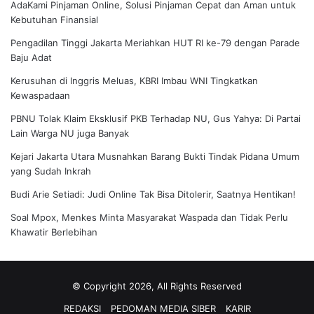
AdaKami Pinjaman Online, Solusi Pinjaman Cepat dan Aman untuk
Kebutuhan Finansial
Pengadilan Tinggi Jakarta Meriahkan HUT RI ke-79 dengan Parade
Baju Adat
Kerusuhan di Inggris Meluas, KBRI Imbau WNI Tingkatkan
Kewaspadaan
PBNU Tolak Klaim Eksklusif PKB Terhadap NU, Gus Yahya: Di Partai
Lain Warga NU juga Banyak
Kejari Jakarta Utara Musnahkan Barang Bukti Tindak Pidana Umum
yang Sudah Inkrah
Budi Arie Setiadi: Judi Online Tak Bisa Ditolerir, Saatnya Hentikan!
Soal Mpox, Menkes Minta Masyarakat Waspada dan Tidak Perlu
Khawatir Berlebihan
© Copyright 2026, All Rights Reserved
REDAKSI
PEDOMAN MEDIA SIBER
KARIR