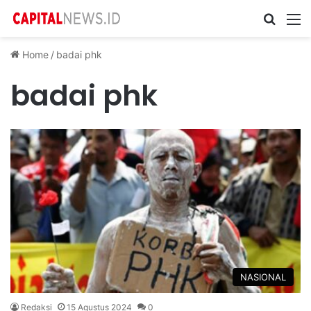
Cari ...
M
Home
/
badai phk
badai phk
NASIONAL
Redaksi
15 Agustus 2024
0