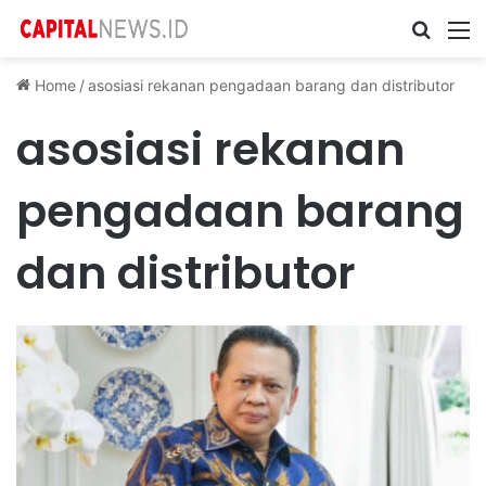
Cari ...
M
Home
/
asosiasi rekanan pengadaan barang dan distributor
asosiasi rekanan
pengadaan barang
dan distributor