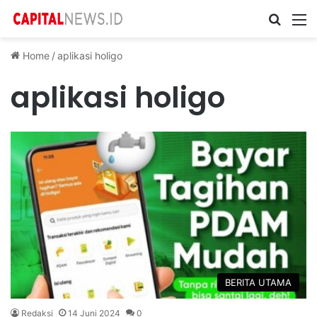
Cari ...
M
Home
/
aplikasi holigo
aplikasi holigo
BERITA UTAMA
Redaksi
14 Juni 2024
0