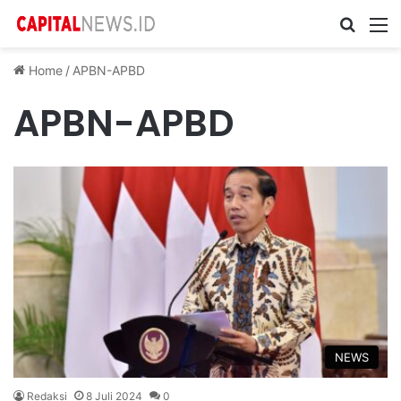
Cari ...
M
Home
/
APBN-APBD
APBN-APBD
NEWS
Redaksi
8 Juli 2024
0